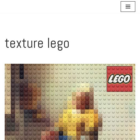
Aller
au
contenu
texture lego