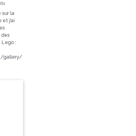
ts
 sur la
et j’ai
ses
t des
 Lego :
/gallery/