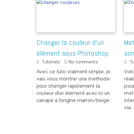
Changer la couleur d’un
Met
élément sous Photoshop
son
Tutoriels
No comments
Tu
Avec ce tuto vraiment simple, je
Voic
vais vous montrer une méthode
réal
pour changer rapidement la
pour
couleur d’un élément avec ici un
mett
canapé à l’origine marron/beige :
inte
via…