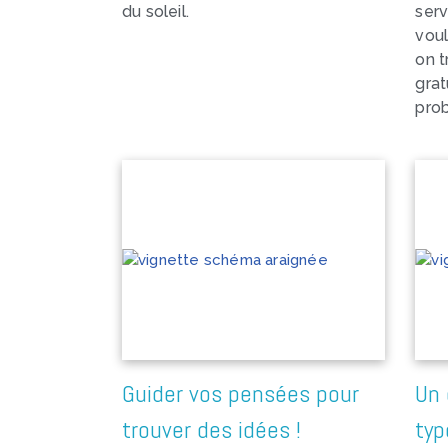
du soleil.
ser
voul
on t
grat
prob
Guider vos pensées pour
Un 
trouver des idées !
typ