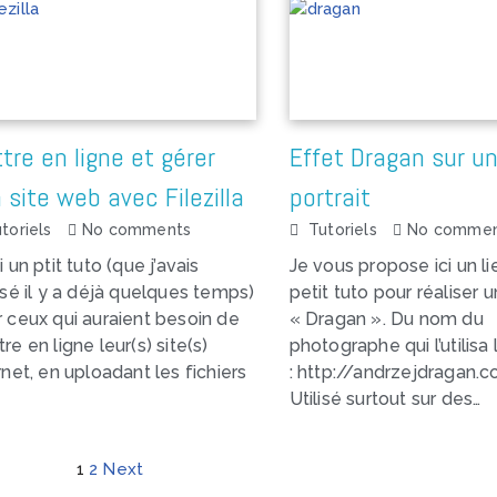
tre en ligne et gérer
Effet Dragan sur u
 site web avec Filezilla
portrait
toriels
No comments
Tutoriels
No commen
i un ptit tuto (que j’avais
Je vous propose ici un li
isé il y a déjà quelques temps)
petit tuto pour réaliser u
 ceux qui auraient besoin de
« Dragan ». Du nom du
re en ligne leur(s) site(s)
photographe qui l’utilisa
rnet, en uploadant les fichiers
: http://andrzejdragan.c
Utilisé surtout sur des…
1
2
Next