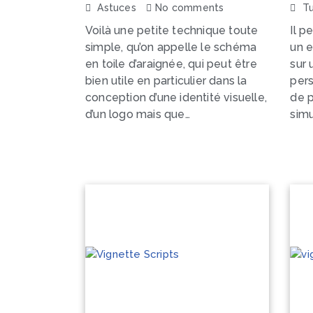
Astuces
No comments
Tu
Voilà une petite technique toute
Il p
simple, qu’on appelle le schéma
un e
en toile d’araignée, qui peut être
sur 
bien utile en particulier dans la
pers
conception d’une identité visuelle,
de p
d’un logo mais que…
sim