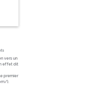
n
ts
en vers un
n effet dit
 le premier
om/).