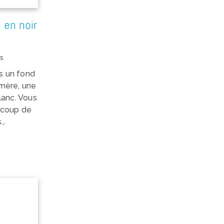
 en noir
s
s un fond
-mère, une
blanc. Vous
n coup de
s…